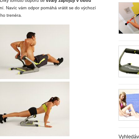
. Díky tomuto odporu se
svaly zapojují v obou
í. Navíc vám odpor pomáhá vrátit se do výchozí
ího trenéra.
Vyhledáv