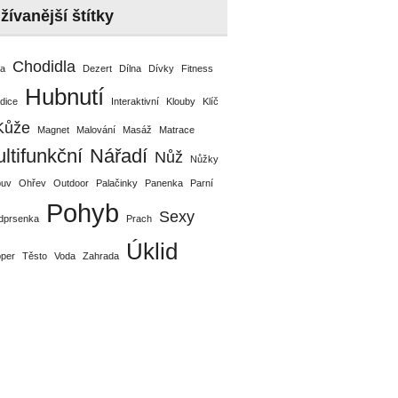
žívanější štítky
Chodidla
da
Dezert
Dílna
Dívky
Fitness
Hubnutí
dice
Interaktivní
Klouby
Klíč
Kůže
Magnet
Malování
Masáž
Matrace
ltifunkční
Nářadí
Nůž
Nůžky
uv
Ohřev
Outdoor
Palačinky
Panenka
Parní
Pohyb
Sexy
dprsenka
Prach
Úklid
pper
Těsto
Voda
Zahrada