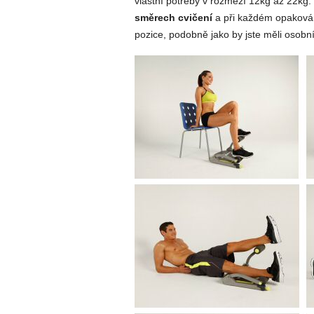
vlastní potřeby v rozmezí 12kg až 22kg
směrech cvičení
a při každém opakován
pozice, podobně jako by jste měli osobn