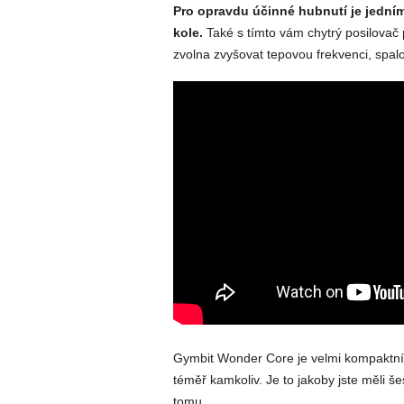
Pro opravdu účinné hubnutí je jedním 
kole.
Také s tímto vám chytrý posilovač p
zvolna zvyšovat tepovou frekvenci, spalov
Gymbit Wonder Core je velmi kompaktní p
téměř kamkoliv. Je to jakoby jste měli še
tomu.