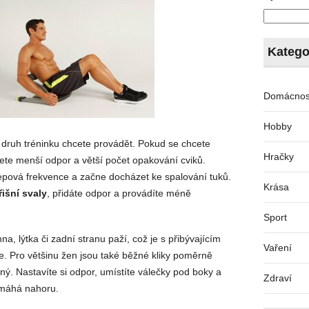
Katego
Domácnos
Hobby
druh tréninku chcete provádět. Pokud se chcete
Hračky
jete menší odpor a větší počet opakování cviků.
pová frekvence a začne docházet ke spalování tuků.
Krása
řišní svaly
, přidáte odpor a provádíte méně
Sport
a, lýtka či zadní stranu paží, což je s přibývajícím
Vaření
e. Pro většinu žen jsou také běžné kliky poměrně
ný. Nastavíte si odpor, umístíte válečky pod boky a
Zdraví
omáhá nahoru.