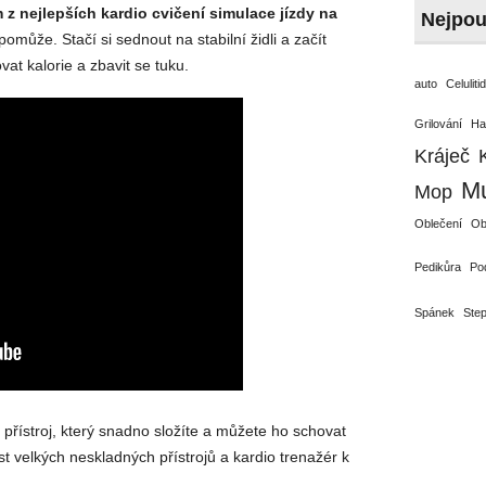
z nejlepších kardio cvičení simulace jízdy na
Nejpou
omůže. Stačí si sednout na stabilní židli a začít
at kalorie a zbavit se tuku.
auto
Celuliti
Grilování
Ha
Kráječ
Mu
Mop
Oblečení
Ob
Pedikůra
Po
Spánek
Ste
řístroj, který snadno složíte a můžete ho schovat
st velkých neskladných přístrojů a kardio trenažér k