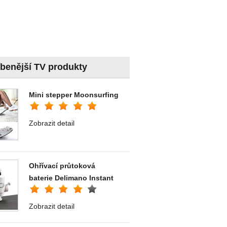
íbenější TV produkty
Mini stepper Moonsurfing
Zobrazit detail
Ohřívací průtoková
baterie Delimano Instant
Zobrazit detail