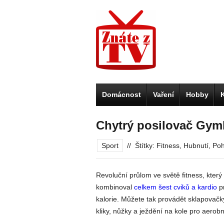
Domácnost
Vaření
Hobby
Chytrý posilovač Gym
Sport
//
Štítky:
Fitness
,
Hubnutí
,
Po
Revoluční průlom ve světě fitness, který 
kombinoval
celkem šest cviků a kardio
pr
kalorie. Můžete tak provádět sklapovačky
kliky, nůžky a ježdění na kole pro aerobn