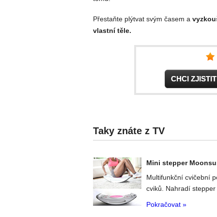
Přestaňte plýtvat svým časem a
vyzkou
vlastní těle.
CHCI ZJIST
Taky znáte z TV
Mini stepper Moonsu
Multifunkční cvičební 
cviků. Nahradí stepper 
Pokračovat »