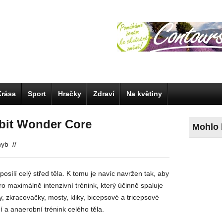
Krása
Sport
Hračky
Zdraví
Na květiny
bit Wonder Core
Mohlo 
hyb
//
posílí celý střed těla. K tomu je navíc navržen tak, aby
o maximálně intenzivní trénink, který účinně spaluje
, zkracovačky, mosty, kliky, bicepsové a tricepsové
í a anaerobní trénink celého těla.