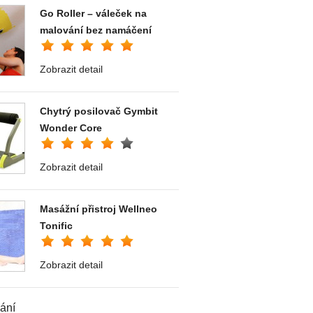
Go Roller – váleček na
malování bez namáčení
Zobrazit detail
Chytrý posilovač Gymbit
Wonder Core
Zobrazit detail
Masážní přistroj Wellneo
Tonific
Zobrazit detail
ání