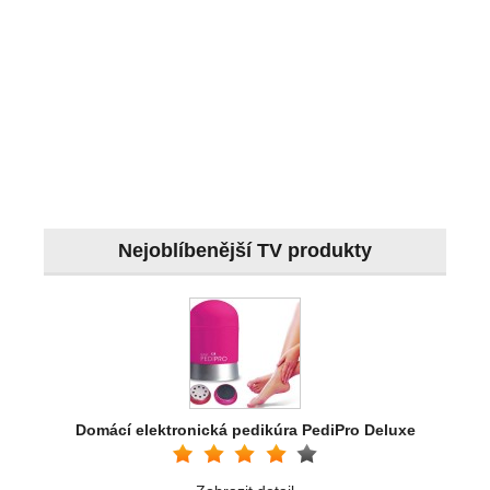
Nejoblíbenější TV produkty
Domácí elektronická pedikúra PediPro Deluxe