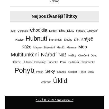
Zdraví
Nejpoužívanější štítky
Chodidla
auto
Celulitida
Dezert
Dílna
Dívky
Fitness
Grilování
Hubnutí
Kráječ
Hadice
Interaktivní
Klouby
Klíč
Kůže
Mop
Magnet
Malování
Masáž
Matrace
Multifunkční
Nářadí
Nůž
Nůžky
Oblečení
Obuv
Ohřev
Outdoor
Palačinky
Panenka
Parní
Pedikůra
Podprsenka
Pohyb
Sexy
Prach
Spánek
Stepper
Těsto
Voda
Úklid
Zahrada
* ZNÁTE Z TV * znateztv.eu *