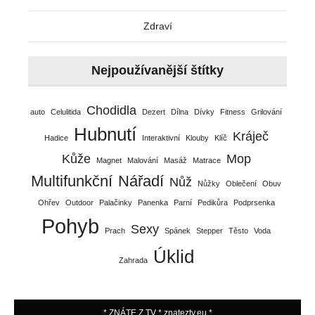
Zdraví
Nejpoužívanější štítky
Chodidla
auto
Celulitida
Dezert
Dílna
Dívky
Fitness
Grilování
Hubnutí
Kráječ
Hadice
Interaktivní
Klouby
Klíč
Kůže
Mop
Magnet
Malování
Masáž
Matrace
Multifunkční
Nářadí
Nůž
Nůžky
Oblečení
Obuv
Ohřev
Outdoor
Palačinky
Panenka
Parní
Pedikůra
Podprsenka
Pohyb
Sexy
Prach
Spánek
Stepper
Těsto
Voda
Úklid
Zahrada
* ZNÁTE Z TV * znateztv.eu *