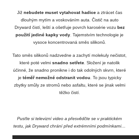
Již
nebudete muset vytahovat hadice
a ztrácet čas
dlouhým mytím a voskováním auta. Čistič na auto
Dryward čistí, leští a ošetřuje povrch karosérie vozu
bez
použití jediné kapky vody
. Tajemstvím technologie je
vysoce koncentrovaná směs silikonů.
Tato směs silikonů nadzvedne a zachytí molekuly nečistot,
které poté velmi
snadno setřete
. Složení je natolik
účinné, že snadno pronikne i do tak odolných skvrn, které
je
téměř nemožné odstranit vodou
. To jsou typicky
zbytky smůly ze stromů nebo asfaltu, které se jinak velmi
těžko čistí.
Pusťte si televizní video a přesvědčte se v praktickém
testu, jak Dryward chrání před extrémními podmínkami…