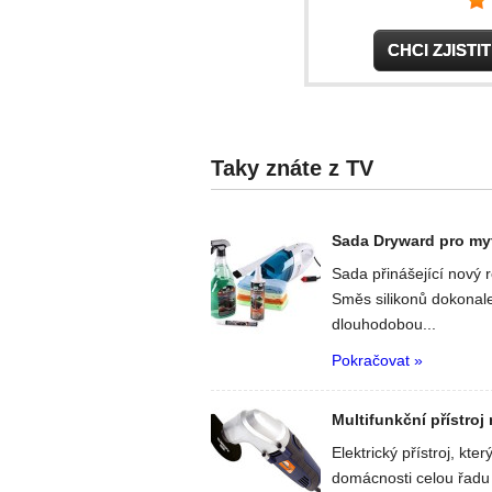
CHCI ZJIST
Taky znáte z TV
Sada Dryward pro myt
Sada přinášející nový 
Směs silikonů dokonale
dlouhodobou...
Pokračovat »
Multifunkční přístroj
Elektrický přístroj, kte
domácnosti celou řadu 