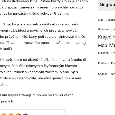
oužití nástrčkového klíče. Přitom každý šroub je snadno
Nejpou
k k dispozici
univerzální řešení
pro rychlé povolování
í velké množství klíčů o velikosti 8-32mm.
auto
Celuliti
n Grip
, by jste si museli pořídit celou velkou sadu
Grilování
Ha
vnější záležitost a navíc jejich přeprava nebývá
 právě ten klíč, který potřebujete. Univerzální klíče
Kráječ
e například do pracovního opasku, své místo tedy mají
Mu
Mop
 kutilů.
Oblečení
Ob
í hlavě
, která se okamžitě přizpůsobí tvaru šroubu či
Pedikůra
Po
hovým, šestiúhelníkovým a čtyřhranným hlavám.
ovolování trubek s koncovým závitem. A
šrouby s
Spánek
Ste
líčem již nepovolíte, ale díky geniálnímu řešení
Grip.
 Vaším nejvšestranějším pomocníkem při všech
 pracích.