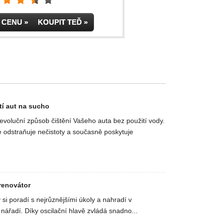
IT CENU » KOUPIT TEĎ »
í aut na sucho
revoluční způsob čištění Vašeho auta bez použití vody.
 odstraňuje nečistoty a současně poskytuje
 renovátor
rý si poradí s nejrůznějšími úkoly a nahradí v
nářadí. Díky oscilační hlavě zvládá snadno...