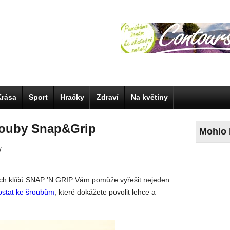
Krása
Sport
Hračky
Zdraví
Na květiny
šrouby Snap&Grip
Mohlo 
/
ích klíčů SNAP ’N GRIP Vám pomůže vyřešit nejeden
ostat ke šroubům
, které dokážete povolit lehce a