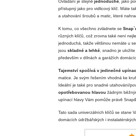
Ovládání je stejně
jednoduché
, jako p
přístupný jako pro vidlicový klíč. Máte ta
a utahování šroubů a matic, které nahrad
K tomu, co všechno zvládnete se
Snap`
různých klíčů, což zrovna také není nejle
jednoduchá, takže většinou nemáte u sebe
jsou
skladné a lehké
, snadno je uložít
především v dílnách a garážích domácích
Tajemství spočívá v jedinečné upínac
matice. Je svým řešením vhodná ke kru
Ideální je také pro snadné utahování/p
opotřebovanou hlavou
žádným běžným k
upínací hlavy Vám pomůže právě Snap&
Tato sada univerzálních klíčů se stane
domácích údržbářských i instalatérských