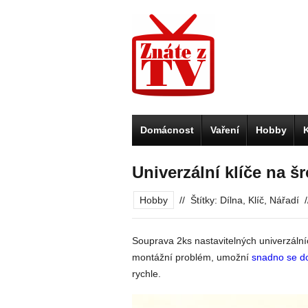
Domácnost
Vaření
Hobby
Univerzální klíče na 
Hobby
//
Štítky:
Dílna
,
Klíč
,
Nářadí
/
Souprava 2ks nastavitelných univerzáln
montážní problém, umožní
snadno se d
rychle.