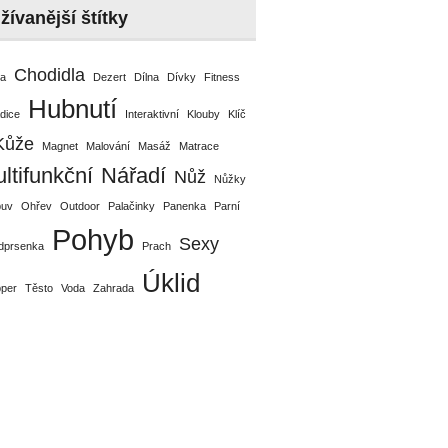
žívanější štítky
Chodidla
da
Dezert
Dílna
Dívky
Fitness
Hubnutí
dice
Interaktivní
Klouby
Klíč
Kůže
Magnet
Malování
Masáž
Matrace
ltifunkční
Nářadí
Nůž
Nůžky
uv
Ohřev
Outdoor
Palačinky
Panenka
Parní
Pohyb
Sexy
dprsenka
Prach
Úklid
pper
Těsto
Voda
Zahrada