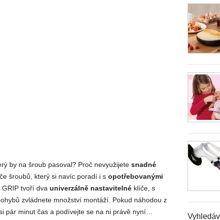
terý by na šroub pasoval? Proč nevyužijete
snadné
 šroubů, který si navíc poradí i s
opotřebovanými
 GRIP tvoří dva
univerzálně nastavitelné
klíče, s
pohybů zvládnete množství montáží. Pokud náhodou z
 si pár minut čas a podívejte se na ni právě nyní…
Vyhledáv