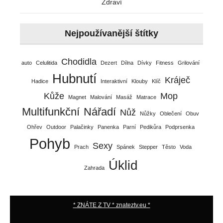
Zdraví
Nejpoužívanější štítky
Chodidla
auto
Celulitida
Dezert
Dílna
Dívky
Fitness
Grilování
Hubnutí
Kráječ
Hadice
Interaktivní
Klouby
Klíč
Kůže
Mop
Magnet
Malování
Masáž
Matrace
Multifunkční
Nářadí
Nůž
Nůžky
Oblečení
Obuv
Ohřev
Outdoor
Palačinky
Panenka
Parní
Pedikůra
Podprsenka
Pohyb
Sexy
Prach
Spánek
Stepper
Těsto
Voda
Úklid
Zahrada
* ZNÁTE Z TV * znateztv.eu *