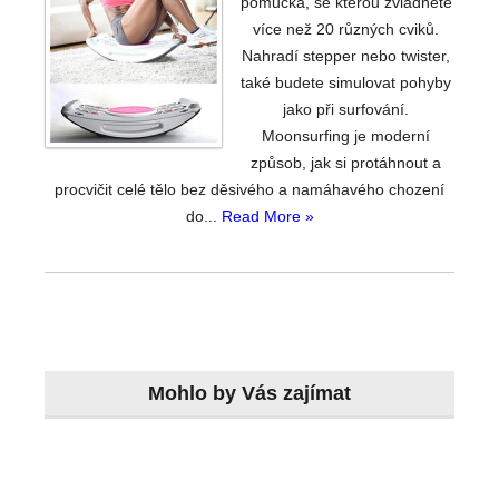
pomůcka, se kterou zvládnete
více než 20 různých cviků.
Nahradí stepper nebo twister,
také budete simulovat pohyby
jako při surfování.
Moonsurfing je moderní
způsob, jak si protáhnout a
procvičit celé tělo bez děsivého a namáhavého chození
do...
Read More »
Mohlo by Vás zajímat