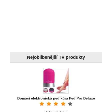
Nejoblíbenější TV produkty
Domácí elektronická pedikúra PediPro Deluxe