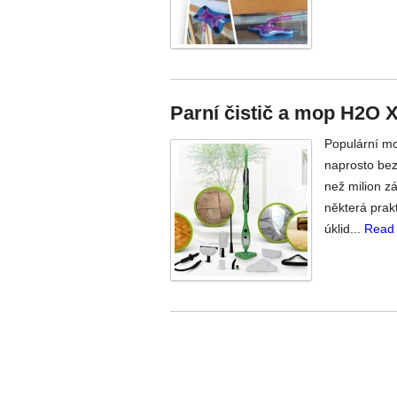
Parní čistič a mop H2O X
Populární mo
naprosto bez 
než milion z
některá prakt
úklid...
Read