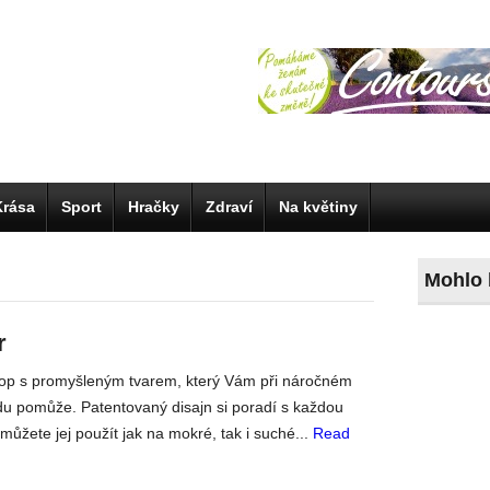
Krása
Sport
Hračky
Zdraví
Na květiny
Mohlo 
r
op s promyšleným tvarem, který Vám při náročném
du pomůže. Patentovaný disajn si poradí s každou
můžete jej použít jak na mokré, tak i suché...
Read