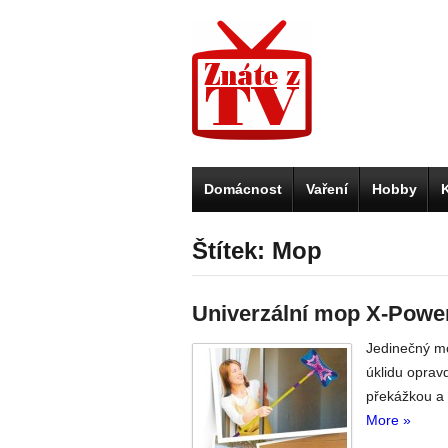
Domácnost
Vaření
Hobby
Štítek: Mop
Univerzální mop X-Powe
Jedinečný m
úklidu oprav
překážkou a 
More »