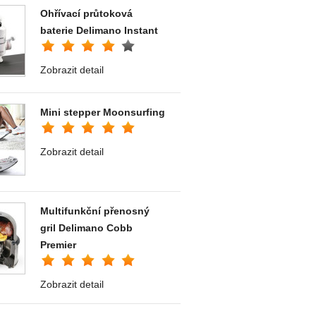
Ohřívací průtoková
baterie Delimano Instant
Zobrazit detail
Mini stepper Moonsurfing
Zobrazit detail
Multifunkční přenosný
gril Delimano Cobb
Premier
Zobrazit detail