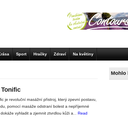
Krása
Sport
Hračky
Zdraví
Na květiny
Mohlo 
 Tonific
ic je revoluční masážní přistroj, který zpevní postavu,
itidu, pomocí masáže odstraní bolest a nepříjemné
 dokáže vyhladit a zjemnit ztvrdlou kůži a...
Read