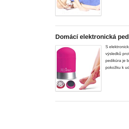
Domácí elektronická ped
S elektronic
výsledků pro
pedikúra je 
pokožku k ud