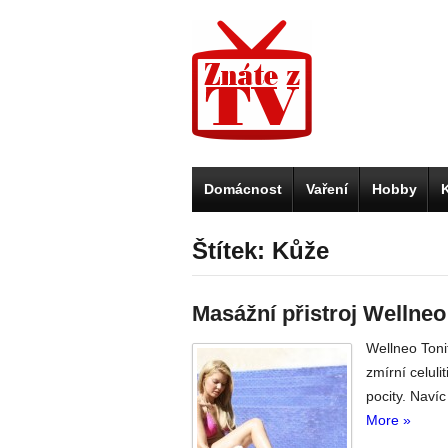
Domácnost
Vaření
Hobby
Štítek: Kůže
Masážní přistroj Wellneo
Wellneo Tonif
zmírní celul
pocity. Navíc
More »