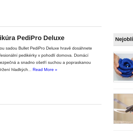
ikúra PediPro Deluxe
Nejobl
kou sadou Bullet PediPro Deluxe hravě dosáhnete
fesionální pedikérky v pohodlí domova. Domácí
bezpečná a snadno ošetří suchou a popraskanou
ržení hladkých...
Read More »