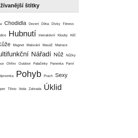
žívanější štítky
Chodidla
da
Dezert
Dílna
Dívky
Fitness
Hubnutí
dice
Interaktivní
Klouby
Klíč
Kůže
Magnet
Malování
Masáž
Matrace
ltifunkční
Nářadí
Nůž
Nůžky
uv
Ohřev
Outdoor
Palačinky
Panenka
Parní
Pohyb
Sexy
dprsenka
Prach
Úklid
pper
Těsto
Voda
Zahrada