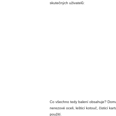
skutečných uživatelů:
Co všechno tedy balení obsahuje? Domác
nerezové oceli, lešticí kotouč, čisticí kar
použití.