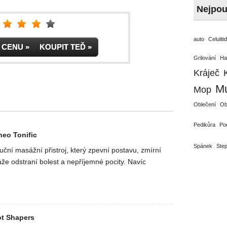
Nejpou
auto
Celuliti
IT CENU » KOUPIT TEĎ »
Grilování
Ha
Kráječ
Mu
Mop
Oblečení
Ob
Pedikůra
Po
neo Tonific
Spánek
Ste
luční masážní přistroj, který zpevní postavu, zmírní
áže odstraní bolest a nepříjemné pocity. Navíc
ot Shapers