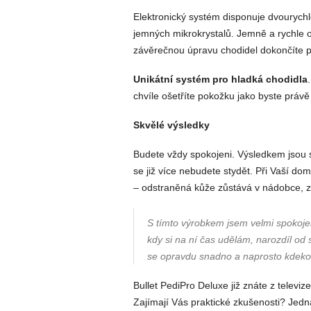
Elektronický systém disponuje dvouryc
jemných mikrokrystalů. Jemně a rychle 
závěrečnou úpravu chodidel dokončíte po
Unikátní systém pro hladká chodidla
chvíle ošetříte pokožku jako byste právě 
Skvělé výsledky
Budete vždy spokojeni. Výsledkem jsou 
se již více nebudete stydět. Při Vaší do
– odstraněná kůže zůstává v nádobce, ze
S tímto výrobkem jsem velmi spokojen
kdy si na ní čas udělám, narozdíl o
se opravdu snadno a naprosto kdeko
Bullet PediPro Deluxe již znáte z televiz
Zajímají Vás praktické zkušenosti? Jedn