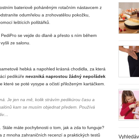
hlostním bateriově poháněným rotačním nástavcem z
odstraníte odumřelou a zrohovatělou pokožku,
mocí leštících polštářků.
. PediPro se vejde do dlaně a přesto s ním během
vyšli ze salonu.
sametově hebká a napohled krásná chodidla, za která
mácí pedikúře
nevzniká naprostou žádný nepořádek
 které se poté vysype a očistí přiloženým kartáčkem.
á. Je jen na mě, kolik strávím pedikúrou času a
d salónů kam se musím objednat předem. Používá
liv…
e. Stále máte pochybnosti o tom, jak a zda to funguje?
a z mnoha zahraničních recenzí a praktických testů
Vyhledáv