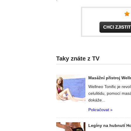
CHCI ZJIST
Taky znáte z TV
Masážní přistroj Well
Wellneo Tonific je revo
celulitidu, pomocí mas
dokáže...
Pokračovat »
Legíny na hubnutí H