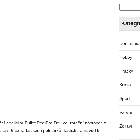
Katego
Domácnos
Hobby
Hračky
Krása
Sport
Vaření
í pedikúra Bullet PediPro Deluxe, rotační nástavec z
Zdraví
táček, 6 extra lešticích polštářků, taštičku a návod k