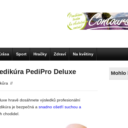
Krása
Sport
Hračky
Zdraví
Na květiny
edikúra PediPro Deluxe
Mohlo 
kůra
//
luxe hravě dosáhnete výsledků profesionální
dikúra je bezpečná a
snadno ošetří suchou a
h chodidel.