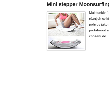
Mini stepper Moonsurfin
Multifunkční
různých cvik
pohyby jako 
protáhnout a
chození do..