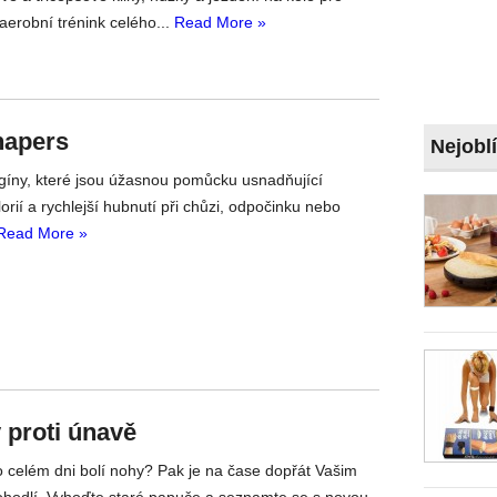
aerobní trénink celého...
Read More »
hapers
Nejobl
gíny, které jsou úžasnou pomůcku usnadňující
orií a rychlejší hubnutí při chůzi, odpočinku nebo
Read More »
 proti únavě
 celém dni bolí nohy? Pak je na čase dopřát Vašim
hodlí. Vyhoďte staré papuče a seznamte se s novou