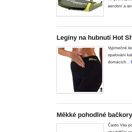
aerobní a an
Legíny na hubnutí Hot S
Vyjímečné le
spalování kal
domácích...
Měkké pohodlné bačkory
Často Vás po
chodidlům po