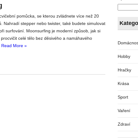
g
 cvičební pomůcka, se kterou zvládnete více než 20
Katego
ů. Nahradí stepper nebo twister, také budete simulovat
při surfování. Moonsurfing je moderní způsob, jak si
 procvičit celé tělo bez děsivého a namáhavého
Domácnos
.
Read More »
Hobby
Hračky
Krása
Sport
Vaření
Zdraví