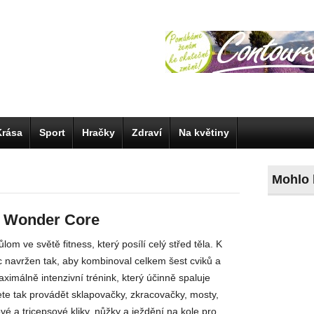
Krása
Sport
Hračky
Zdraví
Na květiny
Mohlo 
t Wonder Core
lom ve světě fitness, který posílí celý střed těla. K
c navržen tak, aby kombinoval celkem šest cviků a
ximálně intenzivní trénink, který účinně spaluje
ete tak provádět sklapovačky, zkracovačky, mosty,
ové a tricepsové kliky, nůžky a ježdění na kole pro