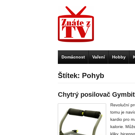
Domácnost
Vaření
Hobby
Štítek: Pohyb
Chytrý posilovač Gymbi
Revoluční prů
tomu je naví
kardio pro ma
kalorie. Můž
kliky, biceps