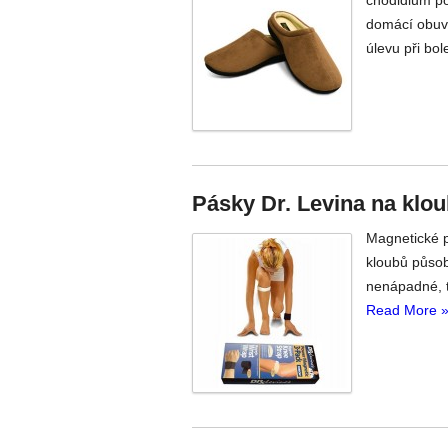
domácí obuví
úlevu při bole
Pásky Dr. Levina na klou
Magnetické p
kloubů působ
nenápadné, t
Read More 