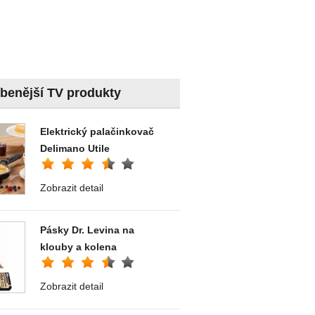
íbenější TV produkty
Elektrický palačinkovač
Delimano Utile
Zobrazit detail
Pásky Dr. Levina na
klouby a kolena
Zobrazit detail