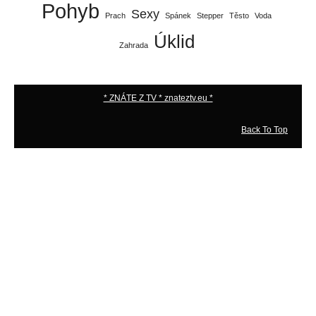
Pohyb
Sexy
Prach
Spánek
Stepper
Těsto
Voda
Úklid
Zahrada
* ZNÁTE Z TV * znateztv.eu *
Back To Top