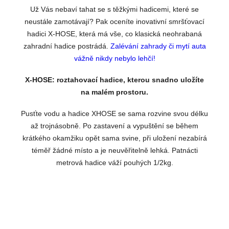
Už Vás nebaví tahat se s těžkými hadicemi, které se
neustále zamotávají? Pak oceníte inovativní smršťovací
hadici X-HOSE, která má vše, co klasická neohrabaná
zahradní hadice postrádá.
Zalévání zahrady či mytí auta
vážně nikdy nebylo lehčí!
X-HOSE: roztahovací hadice, kterou snadno uložíte
na malém prostoru.
Pusťte vodu a hadice XHOSE se sama rozvine svou délku
až trojnásobně. Po zastavení a vypuštění se během
krátkého okamžiku opět sama svine, při uložení nezabírá
téměř žádné místo a je neuvěřitelně lehká. Patnácti
metrová hadice váží pouhých 1/2kg.