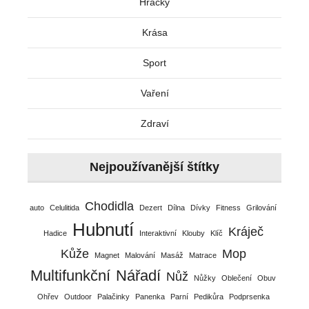
Hračky
Krása
Sport
Vaření
Zdraví
Nejpoužívanější štítky
Chodidla
auto
Celulitida
Dezert
Dílna
Dívky
Fitness
Grilování
Hubnutí
Kráječ
Hadice
Interaktivní
Klouby
Klíč
Kůže
Mop
Magnet
Malování
Masáž
Matrace
Multifunkční
Nářadí
Nůž
Nůžky
Oblečení
Obuv
Ohřev
Outdoor
Palačinky
Panenka
Parní
Pedikůra
Podprsenka